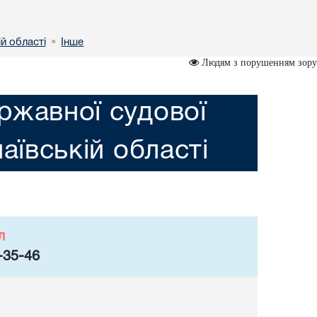
й областi
Інше
•
Людям з порушенням зору
ржавної судової
аївській областi
л
-35-46