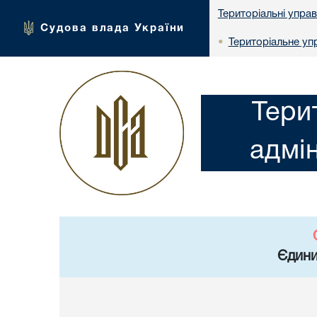
Територіальні упра
Судова влада України
Територіальне упр
•
Тери
адмін
Єдини