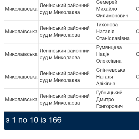
Семерей
Ленінський районний
Миколаївська
Михайло
С
суд м.Миколаєва
Филимонович
Тихонова
Ленінський районний
Миколаївська
Наталія
С
суд м.Миколаєва
Станіславівна
Румянцева
Ленінський районний
Миколаївська
Надія
С
суд м.Миколаєва
Олексіївна
Спінчевська
Ленінський районний
Миколаївська
Наталя
С
суд м.Миколаєва
Аліківна
Губницький
Ленінський районний
Миколаївська
Дмитро
С
суд м.Миколаєва
Григорович
з 1 по 10 із 166