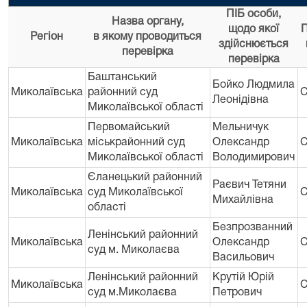
ПІБ особи,
Назва органу,
щодо якої
П
Регіон
в якому проводиться
здійснюється
перевірка
перевірка
Баштанський
Бойко Людмила
Миколаївська
районний суд
С
Леонідівна
Миколаївської області
Первомайський
Мельничук
Миколаївська
міськрайонний суд
Олександр
С
Миколаївської області
Володимирович
Єланецький районний
Раєвич Тетяни
Миколаївська
суд Миколаївської
С
Михайлівна
області
Безпрозванний
Ленінський районний
Миколаївська
Олександр
С
суд м. Миколаєва
Васильович
Ленінський районний
Крутій Юрій
Миколаївська
С
суд м.Миколаєва
Петрович