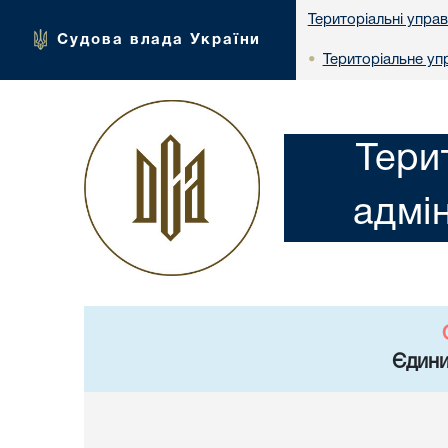
Територіальні упра
Судова влада України
Територіальне упр
•
Тери
адмін
Єдини