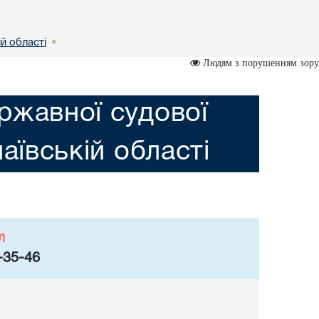
й областi
•
Людям з порушенням зору
ржавної судової
аївській областi
л
-35-46